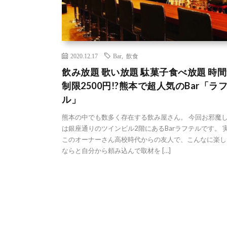
2020.12.17
Bar
,
飲食
飲み放題 歌い放題 駄菓子食べ放題 時
制限2500円!?熊本で超人気のBar「ラ
ル」
熊本の中でも数多く存在する飲み屋さん。 今回お邪魔
は銀座通りのツインビル2階にあるBarラフテルです。 
このオーナーさん高校時代からの友人で、こんなに楽し
ならと自分から頼み込んで取材を […]