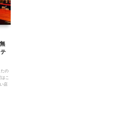
間無
フテ
したの
実はこ
い店