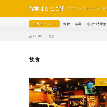
熊本 よかとこ隊
熊本の今をご紹介！美容・健
注目キーワード
飲食
美容
地域の特産物
飲食
HOME
飲食